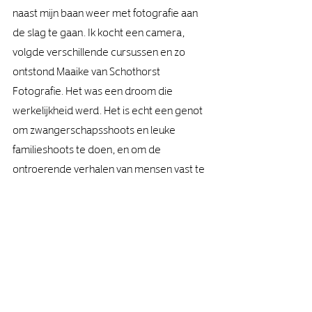
naast mijn baan weer met fotografie aan 
de slag te gaan. Ik kocht een camera, 
volgde verschillende cursussen en zo 
ontstond Maaike van Schothorst 
Fotografie. Het was een droom die 
werkelijkheid werd. Het is echt een genot 
om zwangerschapsshoots en leuke 
familieshoots te doen, en om de 
ontroerende verhalen van mensen vast te 
leggen. 
Maar ik blijf lekker dromen
Maar ik blijf dromen, want mijn volgende 
stap is om bruiloften te fotograferen. 