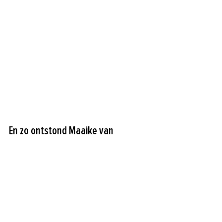
En zo ontstond Maaike van 
Schothorst Fotografie
Enkele jaren geleden kreeg ik meer rust in 
mijn leven en daarmee ook de kans om 
naast mijn baan weer met fotografie aan 
de slag te gaan. Ik kocht een camera, 